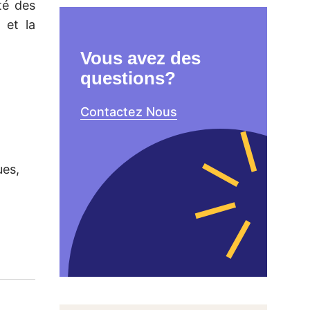
té des
 et la
Vous avez des
questions?
Contactez Nous
ues,