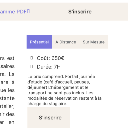
ramme PDF
S'inscrire
Présentiel
A Distance
Sur Mesure
rs est
Coût: 650€
saires
Durée: 7H
rs. La
Le prix comprend: Forfait journée
pare à
d’étude (café d’accueil, pauses,
déjeuner) L’hébergement et le
que les
transport ne sont pas inclus. Les
stante
modalités de réservation restent à la
charge du stagiaire.
telier,
ir des
S'inscrire
er en