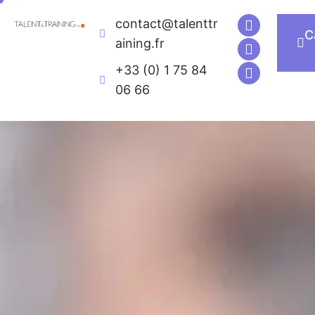
contact@talenttr
Executive Education
Univers de formatio
C
aining.fr
+33 (0) 1 75 84
06 66