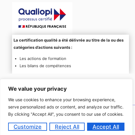
La certification qualité a été délivrée au titre de la ou des
catégories d’actions suivants :
Les actions de formation
Les bilans de compétences
We value your privacy
We use cookies to enhance your browsing experience,
serve personalized ads or content, and analyze our traffic.
By clicking "Accept All", you consent to our use of cookies.
Copyright © 2026
Talent & Training.
Customize
Reject All
Accept All
Politique De Confidentialité
Mention Légales
CGV
[PSH]