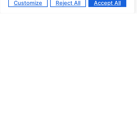
Customize
Reject All
Accept All
CONTACT
SA & Consultants
SAS au capital de 50,000€
922 558 002 R.C.S. NANTERRE
11 ave. Dubonnet, 92400 Courbevoie – France
Contact@talenttraining.fr
NOS CERTIFICATIONS
La certification qualité a été délivrée au titre de la ou des